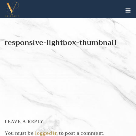
Skip
M
to
content
responsive-lightbox-thumbnail
LEAVE A REPLY
You must be
logged in
to post a comment.